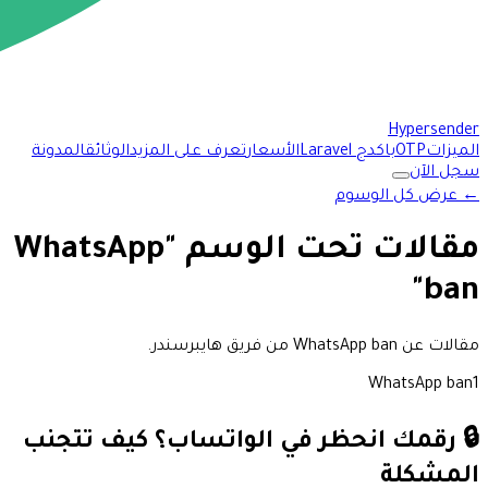
Hypersender
الميزات
OTP
باكدج Laravel
الأسعار
تعرف على المزيد
الوثائق
المدونة
سجل الآن
←
عرض كل الوسوم
مقالات تحت الوسم "WhatsApp
ban"
مقالات عن WhatsApp ban من فريق هايبرسندر.
WhatsApp ban
1
🔒 رقمك انحظر في الواتساب؟ كيف تتجنب
المشكلة