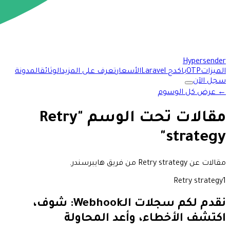
Hypersender
الميزات
OTP
باكدج Laravel
الأسعار
تعرف على المزيد
الوثائق
المدونة
سجل الآن
←
عرض كل الوسوم
مقالات تحت الوسم "Retry
strategy"
مقالات عن Retry strategy من فريق هايبرسندر.
Retry strategy
1
نقدم لكم سجلات الـWebhook: شوف،
اكتشف الأخطاء، وأعد المحاولة