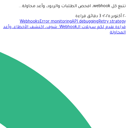
تتبع كل webhook، افحص الطلبات والردود، وأعد محاولة...
٢٠ أكتوبر ٢٠٢٥
•
3 دقائق قراءة
Webhooks
Error monitoring
API debugging
Retry strategy
قراءة نقدم لكم سجلات الـWebhook: شوف، اكتشف الأخطاء، وأعد
المحاولة